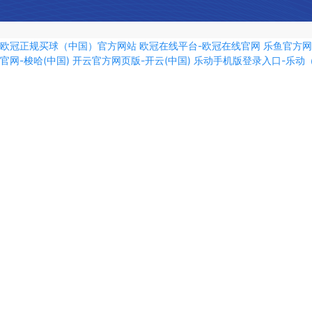
欧冠正规买球（中国）官方网站
欧冠在线平台-欧冠在线官网
乐鱼官方网站
官网-梭哈(中国)
开云官方网页版-开云(中国)
乐动手机版登录入口-乐动