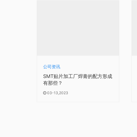
公司资讯
SMT贴片加工厂焊膏的配方形成
有那些？
03-13,2023