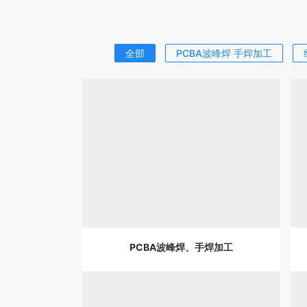
全部
PCBA波峰焊 手焊加工
PCBA波峰焊、手焊加工