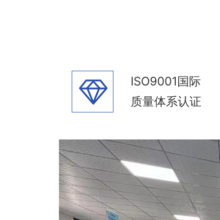
ISO9001国际
质
量
体系认证